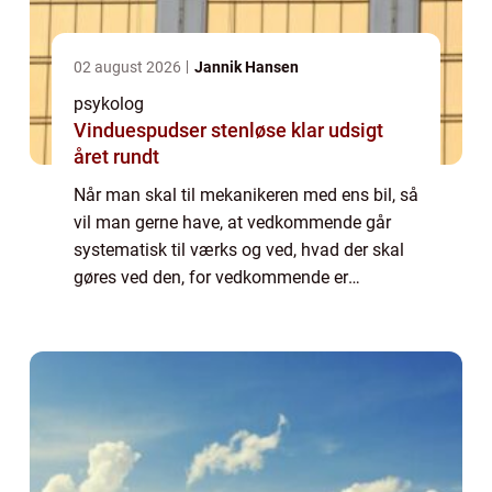
02 august 2026
Jannik Hansen
psykolog
Vinduespudser stenløse klar udsigt
året rundt
Når man skal til mekanikeren med ens bil, så
vil man gerne have, at vedkommende går
systematisk til værks og ved, hvad der skal
gøres ved den, for vedkommende er
eksperten. Det ville ikke fungere, hvis den
person vendte...