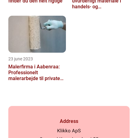
finder du den helt rigtige
uvurderligt materiale i
handels- og
produktionsvirksomheder
23 june 2023
Malerfirma i Aabenraa:
Professionelt
malerarbejde til private
og virksomheder
Address