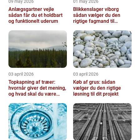
09 may 2026
01 may 2026
Anlægsgartner vejle
Blikkenslager viborg
sådan får du et holdbart
sådan vælger du den
og funktionelt uderum
rigtige fagmand til
opgaven
03 april 2026
03 april 2026
Topkapning af træer:
Køb af grus: sådan
hvornår giver det mening,
vælger du den rigtige
og hvad skal du være
løsning til dit projekt
opmærksom på?