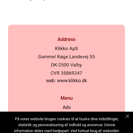
og virksomheder
Address
web:
www.klikko.dk
Menu
Ads
About Us
På vores website bruges cookies til at huske dine indstillinger,
Cookies
statistik og personalisering af indhold og annoncer. Denne
information deles med tredjepart. Ved fortsat brug af websiden
Contact