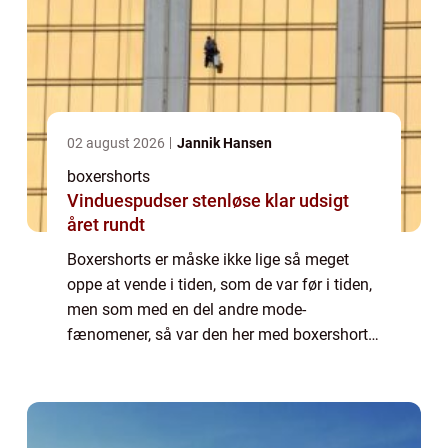
02 august 2026
Jannik Hansen
boxershorts
Vinduespudser stenløse klar udsigt
året rundt
Boxershorts er måske ikke lige så meget
oppe at vende i tiden, som de var før i tiden,
men som med en del andre mode-
fænomener, så var den her med boxershorts
faktisk en, der blev på samme måde, som
vin og h...