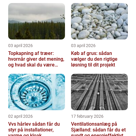
03 april 2026
03 april 2026
Topkapning af træer:
Køb af grus: sådan
hvornår giver det mening,
vælger du den rigtige
og hvad skal du være
løsning til dit projekt
opmærksom på?
02 april 2026
17 february 2026
Vvs hårlev sådan får du
Ventilationsanlæg på
styr på installationer,
Sjælland: sådan får du et
varme og kloak
sundt og energieffektivt