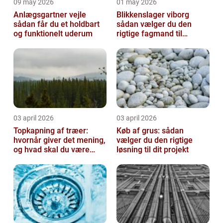
09 may 2026
01 may 2026
Anlægsgartner vejle
Blikkenslager viborg
sådan får du et holdbart
sådan vælger du den
og funktionelt uderum
rigtige fagmand til
opgaven
03 april 2026
03 april 2026
Topkapning af træer:
Køb af grus: sådan
hvornår giver det mening,
vælger du den rigtige
og hvad skal du være
løsning til dit projekt
opmærksom på?