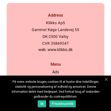
Address
web:
www.klikko.dk
Menu
Ads
About Us
På vores website bruges cookies til at huske dine indstillinger,
Cookies
statistik og personalisering af indhold og annoncer. Denne
information deles med tredjepart. Ved fortsat brug af websiden
Contact
godkender du cookiepolitikken.
Sitemap
Ok
Privatlivspolitik