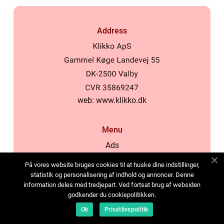
Address
web:
www.klikko.dk
Menu
Ads
About Us
På vores website bruges cookies til at huske dine indstillinger,
Cookies
statistik og personalisering af indhold og annoncer. Denne
information deles med tredjepart. Ved fortsat brug af websiden
Contact
godkender du cookiepolitikken.
Sitemap
Ok
Privatlivspolitik