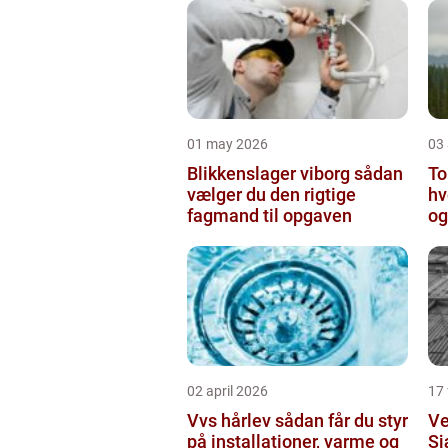
01 may 2026
03 
Blikkenslager viborg sådan
To
vælger du den rigtige
hv
fagmand til opgaven
og
o
02 april 2026
17
Vvs hårlev sådan får du styr
Ve
på installationer, varme og
Sj