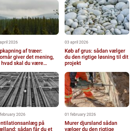
april 2026
03 april 2026
pkapning af træer:
Køb af grus: sådan vælger
ornår giver det mening,
du den rigtige løsning til dit
 hvad skal du være
projekt
pmærksom på?
 february 2026
01 february 2026
ntilationsanlæg på
Murer djursland sådan
ælland: sådan får du et
vælger du den rigtige