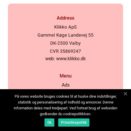
Address
web:
www.klikko.dk
Menu
Ads
About Us
På vores website bruges cookies til at huske dine indstillinger,
Cookies
statistik og personalisering af indhold og annoncer. Denne
information deles med tredjepart. Ved fortsat brug af websiden
Contact
godkender du cookiepolitikken.
Sitemap
Ok
Privatlivspolitik