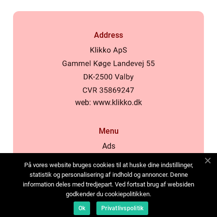
Address
web:
www.klikko.dk
Menu
Ads
About Us
På vores website bruges cookies til at huske dine indstillinger,
Cookies
statistik og personalisering af indhold og annoncer. Denne
information deles med tredjepart. Ved fortsat brug af websiden
Contact
godkender du cookiepolitikken.
Sitemap
Ok
Privatlivspolitik