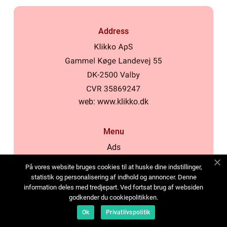
Address
web:
www.klikko.dk
Menu
Ads
About Us
På vores website bruges cookies til at huske dine indstillinger,
Cookies
statistik og personalisering af indhold og annoncer. Denne
information deles med tredjepart. Ved fortsat brug af websiden
Contact
godkender du cookiepolitikken.
Sitemap
Ok
Privatlivspolitik