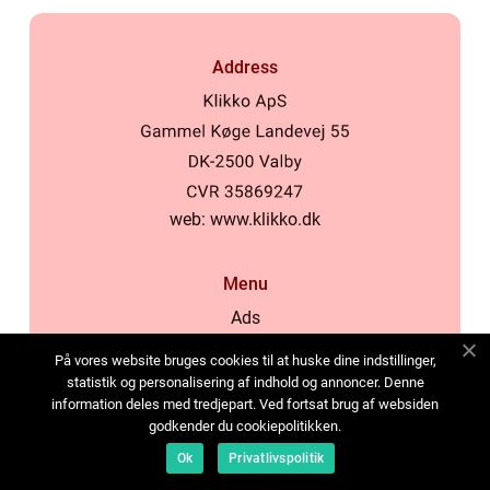
Address
web:
www.klikko.dk
Menu
Ads
About Us
På vores website bruges cookies til at huske dine indstillinger,
Cookies
statistik og personalisering af indhold og annoncer. Denne
information deles med tredjepart. Ved fortsat brug af websiden
Contact
godkender du cookiepolitikken.
Sitemap
Ok
Privatlivspolitik