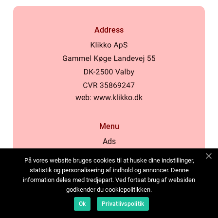
Address
web:
www.klikko.dk
Menu
Ads
About Us
På vores website bruges cookies til at huske dine indstillinger,
Cookies
statistik og personalisering af indhold og annoncer. Denne
information deles med tredjepart. Ved fortsat brug af websiden
Contact
godkender du cookiepolitikken.
Sitemap
Ok
Privatlivspolitik