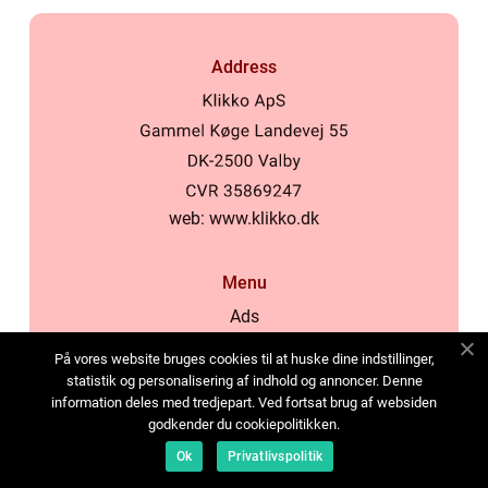
Address
web:
www.klikko.dk
Menu
Ads
About Us
På vores website bruges cookies til at huske dine indstillinger,
Cookies
statistik og personalisering af indhold og annoncer. Denne
information deles med tredjepart. Ved fortsat brug af websiden
Contact
godkender du cookiepolitikken.
Sitemap
Ok
Privatlivspolitik