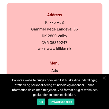
Address
web:
www.klikko.dk
Menu
Ads
About Us
På vores website bruges cookies til at huske dine indstillinger,
Cookies
statistik og personalisering af indhold og annoncer. Denne
information deles med tredjepart. Ved fortsat brug af websiden
Contact
godkender du cookiepolitikken.
Sitemap
Ok
Privatlivspolitik