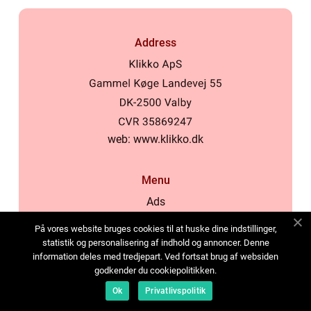
Address
web:
www.klikko.dk
Menu
Ads
About Us
På vores website bruges cookies til at huske dine indstillinger,
Cookies
statistik og personalisering af indhold og annoncer. Denne
information deles med tredjepart. Ved fortsat brug af websiden
Contact
godkender du cookiepolitikken.
Sitemap
Ok
Privatlivspolitik