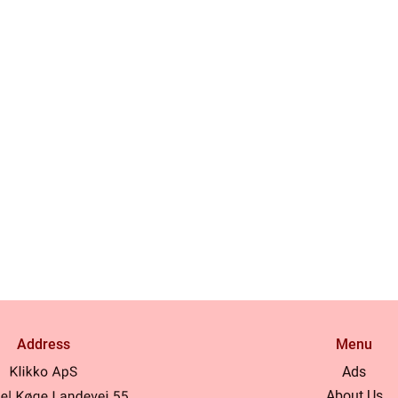
Address
Menu
Ads
About Us