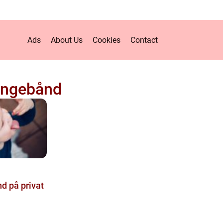
Ads
About Us
Cookies
Contact
tungebånd
d på privat