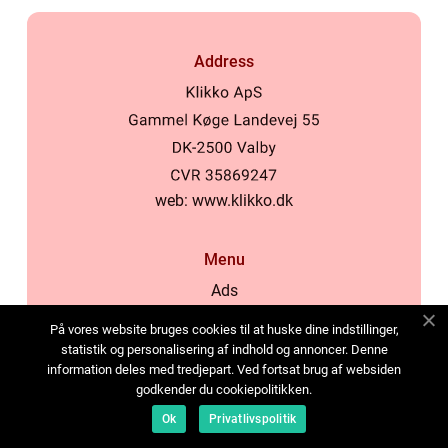
Address
web:
www.klikko.dk
Menu
Ads
About Us
På vores website bruges cookies til at huske dine indstillinger,
Cookies
statistik og personalisering af indhold og annoncer. Denne
information deles med tredjepart. Ved fortsat brug af websiden
Contact
godkender du cookiepolitikken.
Sitemap
Ok
Privatlivspolitik