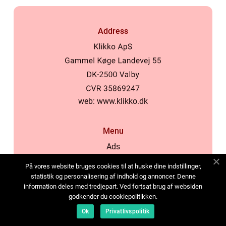
Address
web:
www.klikko.dk
Menu
Ads
About Us
På vores website bruges cookies til at huske dine indstillinger,
Cookies
statistik og personalisering af indhold og annoncer. Denne
information deles med tredjepart. Ved fortsat brug af websiden
Contact
godkender du cookiepolitikken.
Sitemap
Ok
Privatlivspolitik