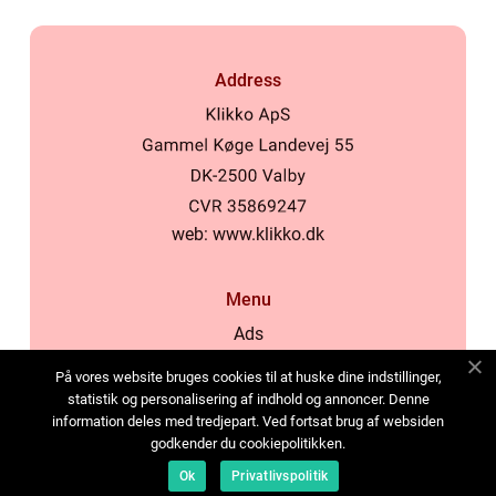
Address
web:
www.klikko.dk
Menu
Ads
About Us
På vores website bruges cookies til at huske dine indstillinger,
Cookies
statistik og personalisering af indhold og annoncer. Denne
information deles med tredjepart. Ved fortsat brug af websiden
Contact
godkender du cookiepolitikken.
Sitemap
Ok
Privatlivspolitik