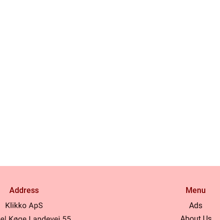
Address
Menu
Ads
About Us