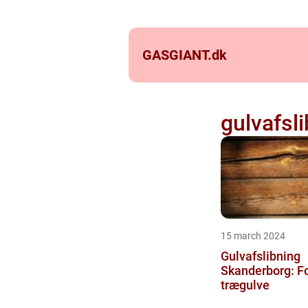
GASGIANT.
dk
gulvafsl
15 march 2024
Gulvafslibning
Skanderborg: Fo
trægulve