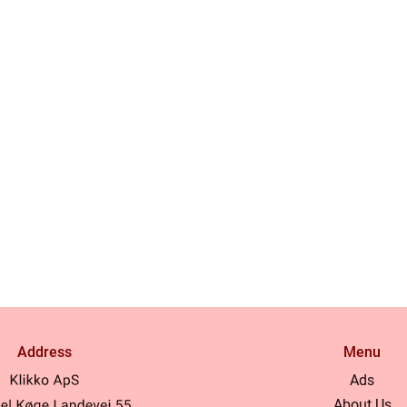
Address
Menu
Ads
About Us