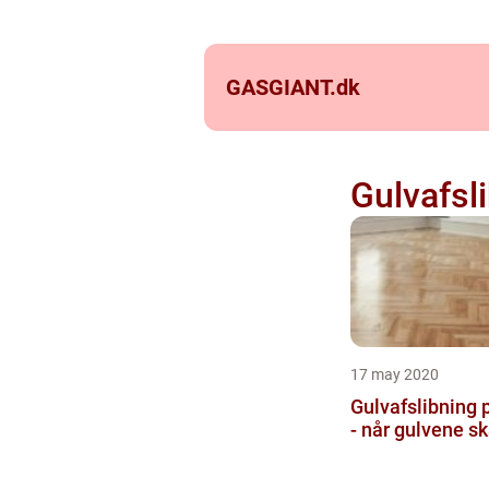
GASGIANT.
dk
Gulvafsl
17 may 2020
Gulvafslibning 
- når gulvene sk