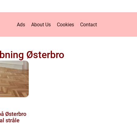
Ads
About Us
Cookies
Contact
ibning Østerbro
på Østerbro
al stråle