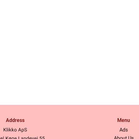
Address
Menu
Ads
About Us