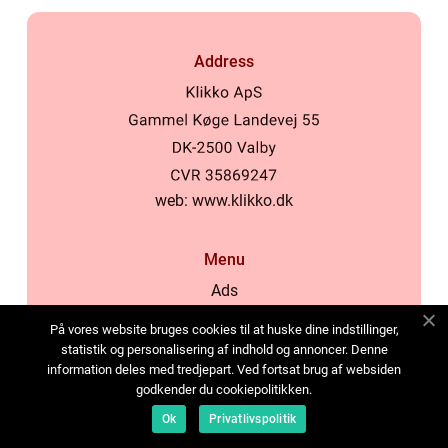
Address
web:
www.klikko.dk
Menu
Ads
About Us
På vores website bruges cookies til at huske dine indstillinger,
Cookies
statistik og personalisering af indhold og annoncer. Denne
information deles med tredjepart. Ved fortsat brug af websiden
Contact
godkender du cookiepolitikken.
Sitemap
Ok
Privatlivspolitik