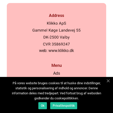
Address
web:
www.klikko.dk
Menu
Ads
About Us
På vores website bruges cookies til at huske dine indstillinger,
Cookies
statistik og personalisering af indhold og annoncer. Denne
information deles med tredjepart. Ved fortsat brug af websiden
Contact
godkender du cookiepolitikken.
Sitemap
Ok
Privatlivspolitik