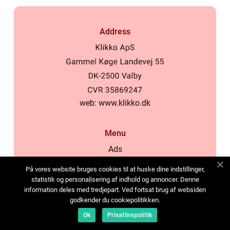
Address
web:
www.klikko.dk
Menu
Ads
About Us
På vores website bruges cookies til at huske dine indstillinger,
Cookies
statistik og personalisering af indhold og annoncer. Denne
information deles med tredjepart. Ved fortsat brug af websiden
Contact
godkender du cookiepolitikken.
Sitemap
Ok
Privatlivspolitik