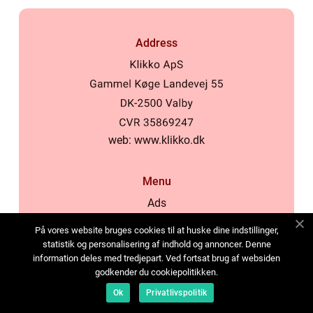
Address
web:
www.klikko.dk
Menu
Ads
About Us
På vores website bruges cookies til at huske dine indstillinger,
Cookies
statistik og personalisering af indhold og annoncer. Denne
information deles med tredjepart. Ved fortsat brug af websiden
Contact
godkender du cookiepolitikken.
Sitemap
Ok
Privatlivspolitik