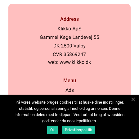
Address
web:
www.klikko.dk
Menu
Ads
About Us
På vores website bruges cookies til at huske dine indstillinger,
Cookies
statistik og personalisering af indhold og annoncer. Denne
information deles med tredjepart. Ved fortsat brug af websiden
Contact
godkender du cookiepolitikken.
Sitemap
Ok
Privatlivspolitik