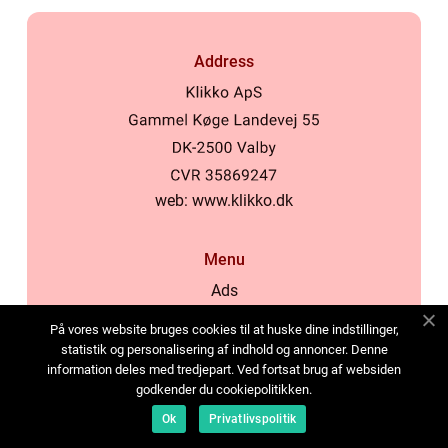
Address
web:
www.klikko.dk
Menu
Ads
About Us
På vores website bruges cookies til at huske dine indstillinger,
Cookies
statistik og personalisering af indhold og annoncer. Denne
information deles med tredjepart. Ved fortsat brug af websiden
Contact
godkender du cookiepolitikken.
Sitemap
Ok
Privatlivspolitik